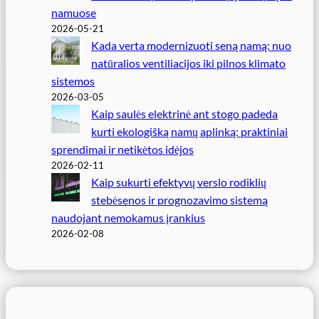
namuose
2026-05-21
Kada verta modernizuoti seną namą: nuo
natūralios ventiliacijos iki pilnos klimato
sistemos
2026-03-05
Kaip saulės elektrinė ant stogo padeda
kurti ekologišką namų aplinką: praktiniai
sprendimai ir netikėtos idėjos
2026-02-11
Kaip sukurti efektyvų verslo rodiklių
stebėsenos ir prognozavimo sistemą
naudojant nemokamus įrankius
2026-02-08