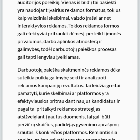
auditorijos poreikių. Vienas iš būdų tai pasiekti
yra naudojant įvairius reklamos formatus, tokius
kaip vaizdiniai skelbimai, vaizdo įrašai ar net
interaktyvios reklamos. Tokios reklamos formos
gali efektyviai pritraukti dėmesį, perteikti įmonės
privalumus, darbo aplinkos atmosferą ir
galimybes, todėl darbuotojų paieškos procesas
gali tapti lengviau įveikiamas.
Darbuotojų paieška skaitmeninės reklamos dėka
suteikia puikią galimybę sekti ir analizuoti
reklamos kampanijų rezultatus. Tai leidžia greitai
pamatyti, kurie skelbimai ar platformos yra
efektyviausios pritraukiant naujus kandidatus ir
pagal tai pritaikyti reklamos strategijas
atsižvelgiant į gautus duomenis, tai gali būti
peržiūrų skaičius, padidėjąs gyvenimo aprašymų
srautas iš konkrečios platformos. Remiantis šia
analize, galima priimti pagrįstus sprendimus ir