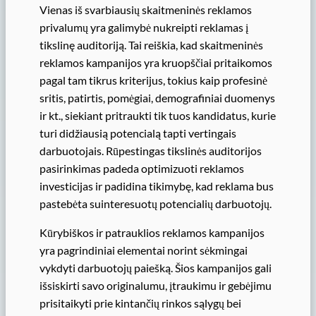
Vienas iš svarbiausių skaitmeninės reklamos
privalumų yra galimybė nukreipti reklamas į
tikslinę auditoriją. Tai reiškia, kad skaitmeninės
reklamos kampanijos yra kruopščiai pritaikomos
pagal tam tikrus kriterijus, tokius kaip profesinė
sritis, patirtis, pomėgiai, demografiniai duomenys
ir kt., siekiant pritraukti tik tuos kandidatus, kurie
turi didžiausią potencialą tapti vertingais
darbuotojais. Rūpestingas tikslinės auditorijos
pasirinkimas padeda optimizuoti reklamos
investicijas ir padidina tikimybę, kad reklama bus
pastebėta suinteresuotų potencialių darbuotojų.
Kūrybiškos ir patrauklios reklamos kampanijos
yra pagrindiniai elementai norint sėkmingai
vykdyti darbuotojų paiešką. Šios kampanijos gali
išsiskirti savo originalumu, įtraukimu ir gebėjimu
prisitaikyti prie kintančių rinkos sąlygų bei