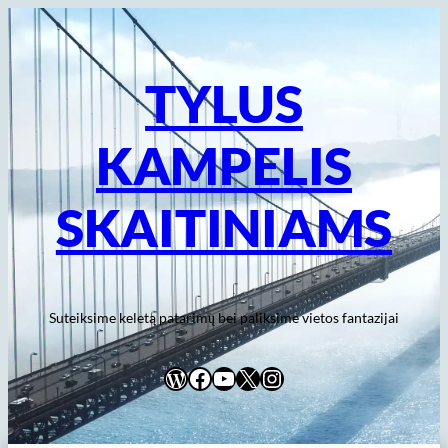
Eiti
prie
turinio
TYLUS
KAMPELIS
SKAITINIAMS
Suteiksime keletą patarimų bei paliksime vietos fantazijai
WordPress
Facebook
YouTube
X
Instagram