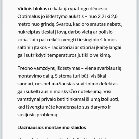
Vidinis blokas reikalauja ypatingo dėmesio.
Optimalus jo išdėstymo aukštis – nuo 2,2 iki 2,8
metro nuo grindų. Svarbu, kad oro srautas nebūtų
nukreiptas tiesiai į lovą, darbo vietą ar poilsio
zoną. Taip pat reikėtų vengti tiesioginio šilumos
šaltinių įtakos – radiatoriai ar stipriai įkaitę langai
gali sutrikdyti temperatūros jutiklio veikimą.
Freono vamzdynų išdėstymas – viena svarbiausių
montavimo dalių. Sistema turi būti visiškai
sandari, nes net mažiausias suvirinimo defektas
gali sukelti aušinimo skysčio nutekėjimą. Visi
vamzdynai privalo būti tinkamai šilumą izoliuoti,
kad išvengtumėte kondensato susidarymo ir
susijusių problemų.
Dažniausios montavimo klaidos