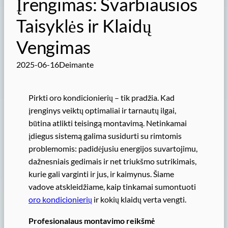
Įrengimas: Svarbiausios
Taisyklės ir Klaidų
Vengimas
2025-06-16
Deimante
Pirkti oro kondicionierių – tik pradžia. Kad
įrenginys veiktų optimaliai ir tarnautų ilgai,
būtina atlikti teisingą montavimą. Netinkamai
įdiegus sistemą galima susidurti su rimtomis
problemomis: padidėjusiu energijos suvartojimu,
dažnesniais gedimais ir net triukšmo sutrikimais,
kurie gali varginti ir jus, ir kaimynus. Šiame
vadove atskleidžiame, kaip tinkamai sumontuoti
oro kondicionierių
ir kokių klaidų verta vengti.
Profesionalaus montavimo reikšmė