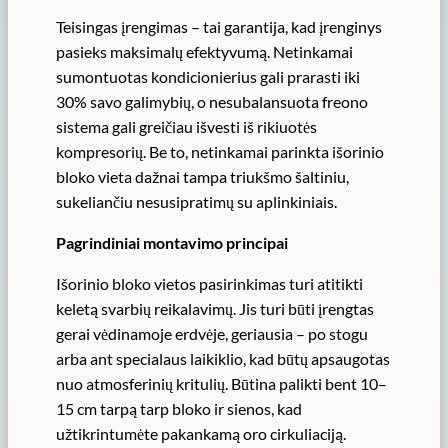
Teisingas įrengimas – tai garantija, kad įrenginys
pasieks maksimalų efektyvumą. Netinkamai
sumontuotas kondicionierius gali prarasti iki
30% savo galimybių, o nesubalansuota freono
sistema gali greičiau išvesti iš rikiuotės
kompresorių. Be to, netinkamai parinkta išorinio
bloko vieta dažnai tampa triukšmo šaltiniu,
sukeliančiu nesusipratimų su aplinkiniais.
Pagrindiniai montavimo principai
Išorinio bloko vietos pasirinkimas turi atitikti
keletą svarbių reikalavimų. Jis turi būti įrengtas
gerai vėdinamoje erdvėje, geriausia – po stogu
arba ant specialaus laikiklio, kad būtų apsaugotas
nuo atmosferinių kritulių. Būtina palikti bent 10–
15 cm tarpą tarp bloko ir sienos, kad
užtikrintumėte pakankamą oro cirkuliaciją.