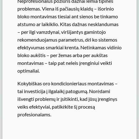
Neprofesionalus požiūris dažnai lemia tipines
problemas. Viena iš pačiausių klaidų – išorinio
bloko montavimas tiesiai ant sienos be tinkamo
atstumo ar laikiklio. Kitas dažnas nesklandumas
– per ilgi vamzdynai, viršijantys gamintojo
rekomenduojamus parametrus, dėl ko sistemos
efektyvumas smarkiai krenta. Netinkamas vidinio
bloko aukštis – per žemas arba per aukštas
montavimas – taip pat neleis įrenginiui veikti
optimaliai.
Kokybiškas oro kondicionieriaus montavimas –
tai investicija į ilgalaikį patogumą. Norėdami
išvengti problemų ir įsitikinti, kad jūsų įrenginys
veiks efektyviai, patikėkite šį procesą
profesionalams.