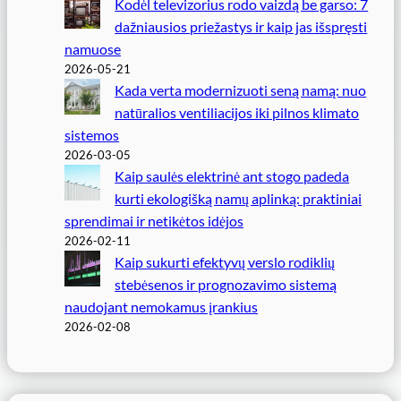
Kodėl televizorius rodo vaizdą be garso: 7
dažniausios priežastys ir kaip jas išspręsti
namuose
2026-05-21
Kada verta modernizuoti seną namą: nuo
natūralios ventiliacijos iki pilnos klimato
sistemos
2026-03-05
Kaip saulės elektrinė ant stogo padeda
kurti ekologišką namų aplinką: praktiniai
sprendimai ir netikėtos idėjos
2026-02-11
Kaip sukurti efektyvų verslo rodiklių
stebėsenos ir prognozavimo sistemą
naudojant nemokamus įrankius
2026-02-08