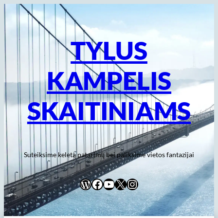
Eiti
prie
turinio
TYLUS
KAMPELIS
SKAITINIAMS
Suteiksime keletą patarimų bei paliksime vietos fantazijai
WordPress
Facebook
YouTube
X
Instagram