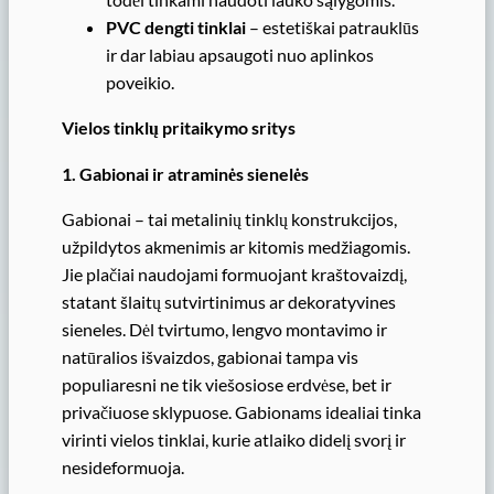
PVC dengti tinklai
– estetiškai patrauklūs
ir dar labiau apsaugoti nuo aplinkos
poveikio.
Vielos tinklų pritaikymo sritys
1. Gabionai ir atraminės sienelės
Gabionai – tai metalinių tinklų konstrukcijos,
užpildytos akmenimis ar kitomis medžiagomis.
Jie plačiai naudojami formuojant kraštovaizdį,
statant šlaitų sutvirtinimus ar dekoratyvines
sieneles. Dėl tvirtumo, lengvo montavimo ir
natūralios išvaizdos, gabionai tampa vis
populiaresni ne tik viešosiose erdvėse, bet ir
privačiuose sklypuose. Gabionams idealiai tinka
virinti vielos tinklai, kurie atlaiko didelį svorį ir
nesideformuoja.