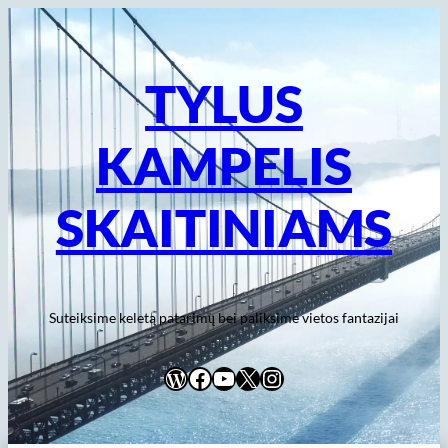
Eiti
prie
turinio
TYLUS
KAMPELIS
SKAITINIAMS
Suteiksime keletą patarimų bei paliksime vietos fantazijai
WordPress
Facebook
YouTube
X
Instagram