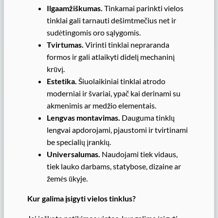
Ilgaamžiškumas.
Tinkamai parinkti vielos
tinklai gali tarnauti dešimtmečius net ir
sudėtingomis oro sąlygomis.
Tvirtumas.
Virinti tinklai nepraranda
formos ir gali atlaikyti didelį mechaninį
krūvį.
Estetika.
Šiuolaikiniai tinklai atrodo
moderniai ir švariai, ypač kai derinami su
akmenimis ar medžio elementais.
Lengvas montavimas.
Dauguma tinklų
lengvai apdorojami, pjaustomi ir tvirtinami
be specialių įrankių.
Universalumas.
Naudojami tiek vidaus,
tiek lauko darbams, statybose, dizaine ar
žemės ūkyje.
Kur galima įsigyti vielos tinklus?