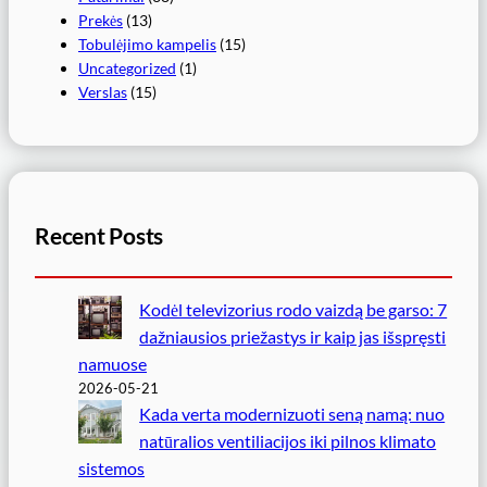
Prekės
(13)
Tobulėjimo kampelis
(15)
Uncategorized
(1)
Verslas
(15)
Recent Posts
Kodėl televizorius rodo vaizdą be garso: 7
dažniausios priežastys ir kaip jas išspręsti
namuose
2026-05-21
Kada verta modernizuoti seną namą: nuo
natūralios ventiliacijos iki pilnos klimato
sistemos