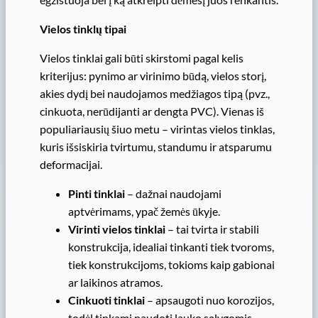
Vielos tinklų tipai
Vielos tinklai gali būti skirstomi pagal kelis
kriterijus: pynimo ar virinimo būdą, vielos storį,
akies dydį bei naudojamos medžiagos tipą (pvz.,
cinkuota, nerūdijanti ar dengta PVC). Vienas iš
populiariausių šiuo metu – virintas vielos tinklas,
kuris išsiskiria tvirtumu, standumu ir atsparumu
deformacijai.
Pinti tinklai
– dažnai naudojami
aptvėrimams, ypač žemės ūkyje.
Virinti vielos tinklai
– tai tvirta ir stabili
konstrukcija, idealiai tinkanti tiek tvoroms,
tiek konstrukcijoms, tokioms kaip gabionai
ar laikinos atramos.
Cinkuoti tinklai
– apsaugoti nuo korozijos,
todėl tinkami naudoti lauko sąlygomis.