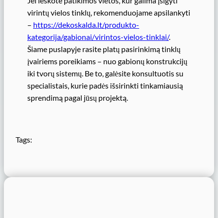
Jei ieškote patikimos vietos, kur galima įsigyti
virintų vielos tinklų, rekomenduojame apsilankyti
–
https://dekoskalda.lt/produkto-
kategorija/gabionai/virintos-vielos-tinklai/
.
Šiame puslapyje rasite platų pasirinkimą tinklų
įvairiems poreikiams – nuo gabionų konstrukcijų
iki tvorų sistemų. Be to, galėsite konsultuotis su
specialistais, kurie padės išsirinkti tinkamiausią
sprendimą pagal jūsų projektą.
Tags: