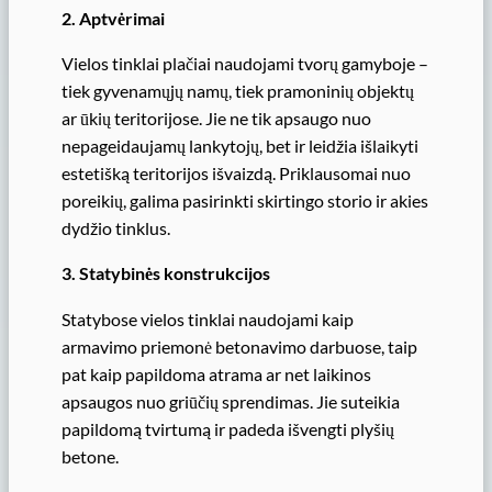
2. Aptvėrimai
Vielos tinklai plačiai naudojami tvorų gamyboje –
tiek gyvenamųjų namų, tiek pramoninių objektų
ar ūkių teritorijose. Jie ne tik apsaugo nuo
nepageidaujamų lankytojų, bet ir leidžia išlaikyti
estetišką teritorijos išvaizdą. Priklausomai nuo
poreikių, galima pasirinkti skirtingo storio ir akies
dydžio tinklus.
3. Statybinės konstrukcijos
Statybose vielos tinklai naudojami kaip
armavimo priemonė betonavimo darbuose, taip
pat kaip papildoma atrama ar net laikinos
apsaugos nuo griūčių sprendimas. Jie suteikia
papildomą tvirtumą ir padeda išvengti plyšių
betone.