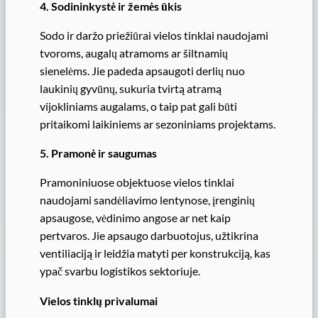
4. Sodininkystė ir žemės ūkis
Sodo ir daržo priežiūrai vielos tinklai naudojami
tvoroms, augalų atramoms ar šiltnamių
sienelėms. Jie padeda apsaugoti derlių nuo
laukinių gyvūnų, sukuria tvirtą atramą
vijokliniams augalams, o taip pat gali būti
pritaikomi laikiniems ar sezoniniams projektams.
5. Pramonė ir saugumas
Pramoniniuose objektuose vielos tinklai
naudojami sandėliavimo lentynose, įrenginių
apsaugose, vėdinimo angose ar net kaip
pertvaros. Jie apsaugo darbuotojus, užtikrina
ventiliaciją ir leidžia matyti per konstrukciją, kas
ypač svarbu logistikos sektoriuje.
Vielos tinklų privalumai