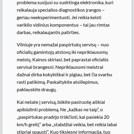
problema susijusi su sudėtinga elektronika, kuri
reikalauja specialios diagnostikos įrangos –
geriau neeksperimentuoti. Jei reikia keisti
variklio vidinius komponentus – tai jau rimtas
darbas, reikalaujantis patirties.
Vilniuje yra nemažai paspirtukų servisų – nuo
oficialių gamintojų atstovų iki nepriklausomų
meistų. Kainos skiriasi, bet paprastai oficialūs
servisai brangesni. Nepriklausomi meistrai
dažnai dirba kokybiškai ir pigiau, bet čia svarbu
rasti patikimą. Paskaitykite atsiliepimus,
paklauskite draugų.
Kai nešate į servisą, būkite pasiruošę aiškiai
apibūdinti problemą. Ne „kažkas ne taip”, o
„paspirtukas pradėjo trūkčioti, kai pasiekia 20
km/h greitį” arba „stabdžiai veikia, bet reikia labai
stipriai spausti”. Kuo tikslesnė informacija, tuo