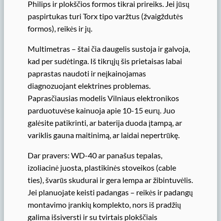
Philips ir plokščios formos tikrai prireiks. Jei jūsų
paspirtukas turi Torx tipo varžtus (žvaigždutės
formos), reikės ir jų.
Multimetras – štai čia daugelis sustoja ir galvoja,
kad per sudėtinga. Iš tikrųjų šis prietaisas labai
paprastas naudoti ir neįkainojamas
diagnozuojant elektrines problemas.
Paprasčiausias modelis Vilniaus elektronikos
parduotuvėse kainuoja apie 10-15 eurų. Juo
galėsite patikrinti, ar baterija duoda įtampą, ar
variklis gauna maitinimą, ar laidai nepertrūkę.
Dar pravers: WD-40 ar panašus tepalas,
izoliacinė juosta, plastikinės stoveikos (cable
ties), švarūs skudurai ir gera lempa ar žibintuvėlis.
Jei planuojate keisti padangas – reikės ir padangų
montavimo įrankių komplekto, nors iš pradžių
galima išsiversti ir su tvirtais plokščiais