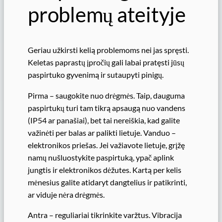
problemų ateityje
Geriau užkirsti kelią problemoms nei jas spręsti.
Keletas paprastų įpročių gali labai pratęsti jūsų
paspirtuko gyvenimą ir sutaupyti pinigų.
Pirma – saugokite nuo drėgmės. Taip, dauguma
paspirtukų turi tam tikrą apsaugą nuo vandens
(IP54 ar panašiai), bet tai nereiškia, kad galite
važinėti per balas ar palikti lietuje. Vanduo –
elektronikos priešas. Jei važiavote lietuje, grįžę
namų nušluostykite paspirtuką, ypač aplink
jungtis ir elektronikos dėžutes. Kartą per kelis
mėnesius galite atidaryt dangtelius ir patikrinti,
ar viduje nėra drėgmės.
Antra – reguliariai tikrinkite varžtus. Vibracija