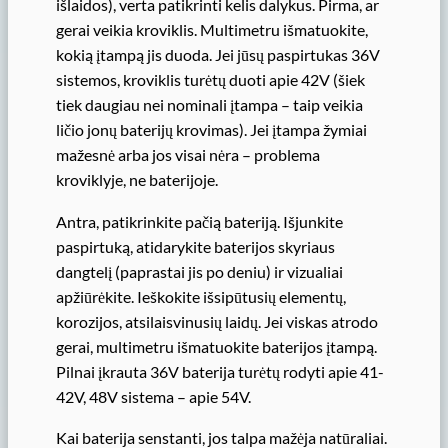
išlaidos), verta patikrinti kelis dalykus. Pirma, ar
gerai veikia kroviklis. Multimetru išmatuokite,
kokią įtampą jis duoda. Jei jūsų paspirtukas 36V
sistemos, kroviklis turėtų duoti apie 42V (šiek
tiek daugiau nei nominali įtampa – taip veikia
ličio jonų baterijų krovimas). Jei įtampa žymiai
mažesnė arba jos visai nėra – problema
kroviklyje, ne baterijoje.
Antra, patikrinkite pačią bateriją. Išjunkite
paspirtuką, atidarykite baterijos skyriaus
dangtelį (paprastai jis po deniu) ir vizualiai
apžiūrėkite. Ieškokite išsipūtusių elementų,
korozijos, atsilaisvinusių laidų. Jei viskas atrodo
gerai, multimetru išmatuokite baterijos įtampą.
Pilnai įkrauta 36V baterija turėtų rodyti apie 41-
42V, 48V sistema – apie 54V.
Kai baterija senstanti, jos talpa mažėja natūraliai.