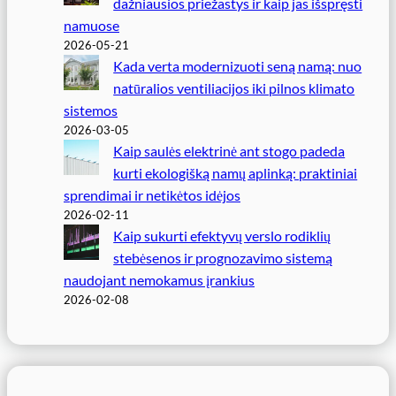
dažniausios priežastys ir kaip jas išspręsti
namuose
2026-05-21
Kada verta modernizuoti seną namą: nuo
natūralios ventiliacijos iki pilnos klimato
sistemos
2026-03-05
Kaip saulės elektrinė ant stogo padeda
kurti ekologišką namų aplinką: praktiniai
sprendimai ir netikėtos idėjos
2026-02-11
Kaip sukurti efektyvų verslo rodiklių
stebėsenos ir prognozavimo sistemą
naudojant nemokamus įrankius
2026-02-08