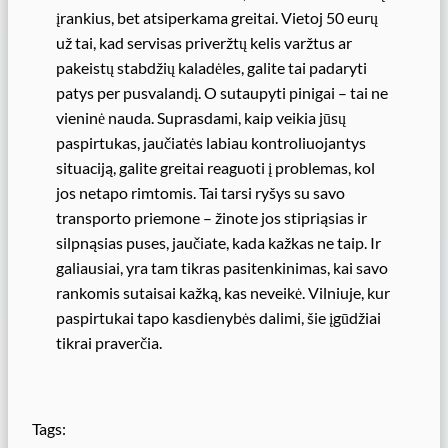
įrankius, bet atsiperkama greitai. Vietoj 50 eurų
už tai, kad servisas priveržtų kelis varžtus ar
pakeistų stabdžių kaladėles, galite tai padaryti
patys per pusvalandį. O sutaupyti pinigai – tai ne
vieninė nauda. Suprasdami, kaip veikia jūsų
paspirtukas, jaučiatės labiau kontroliuojantys
situaciją, galite greitai reaguoti į problemas, kol
jos netapo rimtomis. Tai tarsi ryšys su savo
transporto priemone – žinote jos stipriąsias ir
silpnąsias puses, jaučiate, kada kažkas ne taip. Ir
galiausiai, yra tam tikras pasitenkinimas, kai savo
rankomis sutaisai kažką, kas neveikė. Vilniuje, kur
paspirtukai tapo kasdienybės dalimi, šie įgūdžiai
tikrai praverčia.
Tags: