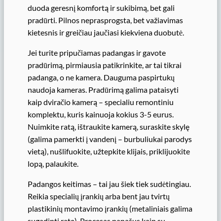
duoda geresnį komfortą ir sukibimą, bet gali
pradūrti. Pilnos neprasprogsta, bet važiavimas
kietesnis ir greičiau jaučiasi kiekviena duobutė.
Jei turite pripučiamas padangas ir gavote
pradūrimą, pirmiausia patikrinkite, ar tai tikrai
padanga, o ne kamera. Dauguma paspirtukų
naudoja kameras. Pradūrimą galima pataisyti
kaip dviračio kamerą – specialiu remontiniu
komplektu, kuris kainuoja kokius 3-5 eurus.
Nuimkite ratą, ištraukite kamerą, suraskite skylę
(galima pamerkti į vandenį – burbuliukai parodys
vietą), nušlifuokite, užtepkite klijais, priklijuokite
lopą, palaukite.
Padangos keitimas – tai jau šiek tiek sudėtingiau.
Reikia specialių įrankių arba bent jau tvirtų
plastikinių montavimo įrankių (metaliniais galima
sugadinti ratą). Procesas panašus kaip su