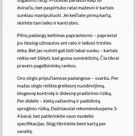
dviračiu, bet paspirtuko ratai mažesni ir kartais
sunkiau manipuliuoti. Jei keičiate pirmą kartą,
skirkite tam laiko ir kantrybės.
Pilnų padangų keitimas paprastesnis – paprastai
jos tiesiog užmautos ant rato ir laikosi trinties
dėka. Bet jas nuimti gali būti labai sunku – kartais
reikia net šildyti, kad guma suminkštėtų. Čia tikrai
pravers pagalbininkų rankos.
Oro slėgis pripučiamose padangose – svarbu. Per
mažas slėgis reiškia greitesnį nusidėvėjimą,
blogesnę kontrolę ir didesnę pradūrimo riziką.
Per didelis – kietą važiavimą ir padidintą
sprogimo riziką. Dažniausiai rekomenduojama 3-
4 barai, bet patikrinkite savo modelio
specifikacijas. Slėgį tikrinkite bent kartą per
savaitę.