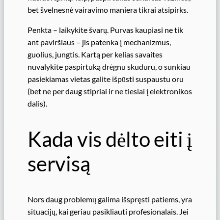
bet švelnesnė vairavimo maniera tikrai atsipirks.
Penkta – laikykite švarų. Purvas kaupiasi ne tik
ant paviršiaus – jis patenka į mechanizmus,
guolius, jungtis. Kartą per kelias savaites
nuvalykite paspirtuką drėgnu skuduru, o sunkiau
pasiekiamas vietas galite išpūsti suspaustu oru
(bet ne per daug stipriai ir ne tiesiai į elektronikos
dalis).
Kada vis dėlto eiti į
servisą
Nors daug problemų galima išspręsti patiems, yra
situacijų, kai geriau pasikliauti profesionalais. Jei