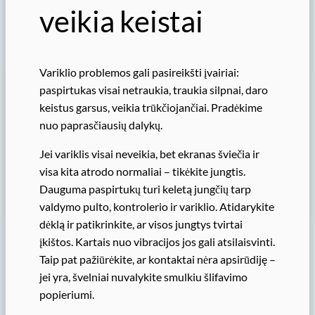
veikia keistai
Variklio problemos gali pasireikšti įvairiai:
paspirtukas visai netraukia, traukia silpnai, daro
keistus garsus, veikia trūkčiojančiai. Pradėkime
nuo paprasčiausių dalykų.
Jei variklis visai neveikia, bet ekranas šviečia ir
visa kita atrodo normaliai – tikėkite jungtis.
Dauguma paspirtukų turi keletą jungčių tarp
valdymo pulto, kontrolerio ir variklio. Atidarykite
dėklą ir patikrinkite, ar visos jungtys tvirtai
įkištos. Kartais nuo vibracijos jos gali atsilaisvinti.
Taip pat pažiūrėkite, ar kontaktai nėra apsirūdiję –
jei yra, švelniai nuvalykite smulkiu šlifavimo
popieriumi.