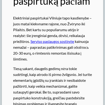
paspirtuką pačiam
Elektriniai paspirtukai Vilniuje tapo kasdienybe –
juos matai kiekvname rajone, nuo Žvėryno iki
Pilaitės. Bet kartu su populiarumu atėjo ir
realybė: šie įrenginiai genda, dėvisi, reikalauja
priežiūros.
Serviso paslaugos sostinėje
kainuoja
nemažai – paprastas patikrinimas gali обойтись
20-30 eurų, o rimtesnis remontas išsisuka į
šimtines.
Tiesą sakant, daugelis gedimų nėra tokie
sudėtingi, kaip atrodo iš pirmo žvilgsnio. Jei turite
elementarių įgūdžių su įrankiais ir nesibaidote
pažiūrėti, kaip veikia mechanizmai, galite
sutaupyti gerokai. Be to, suprasdami savo
paspirtuko konstrukciją, greičiau pastebėsite
būsimas problemas ir išvengsite brangių