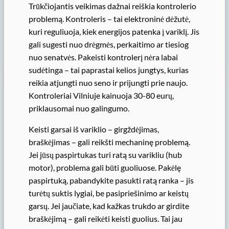
Trūkčiojantis veikimas dažnai reiškia kontrolerio
problemą. Kontroleris – tai elektroninė dėžutė,
kuri reguliuoja, kiek energijos patenka į variklį. Jis
gali sugesti nuo drėgmės, perkaitimo ar tiesiog
nuo senatvės. Pakeisti kontrolerį nėra labai
sudėtinga – tai paprastai kelios jungtys, kurias
reikia atjungti nuo seno ir prijungti prie naujo.
Kontroleriai Vilniuje kainuoja 30-80 eurų,
priklausomai nuo galingumo.
Keisti garsai iš variklio – girgždėjimas,
braškėjimas – gali reikšti mechaninę problemą.
Jei jūsų paspirtukas turi ratą su varikliu (hub
motor), problema gali būti guoliuose. Pakėlę
paspirtuką, pabandykite pasukti ratą ranka – jis
turėtų suktis lygiai, be pasipriešinimo ar keistų
garsų. Jei jaučiate, kad kažkas trukdo ar girdite
braškėjimą – gali reikėti keisti guolius. Tai jau