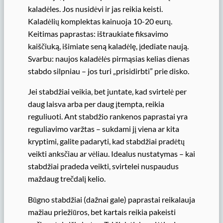
kaladėles. Jos nusidėvi ir jas reikia keisti.
Kaladėlių komplektas kainuoja 10-20 eurų.
Keitimas paprastas: ištraukiate fiksavimo
kaiščiuką, išimiate seną kaladėlę, įdediate naują.
Svarbu: naujos kaladėlės pirmąsias kelias dienas
stabdo silpniau – jos turi „prisidirbti” prie disko.
Jei stabdžiai veikia, bet juntate, kad svirtelė per
daug laisva arba per daug įtempta, reikia
reguliuoti. Ant stabdžio rankenos paprastai yra
reguliavimo varžtas – sukdami jį viena ar kita
kryptimi, galite padaryti, kad stabdžiai pradėtų
veikti anksčiau ar vėliau. Idealus nustatymas – kai
stabdžiai pradeda veikti, svirtelei nuspaudus
maždaug trečdalį kelio.
Būgno stabdžiai (dažnai gale) paprastai reikalauja
mažiau priežiūros, bet kartais reikia pakeisti