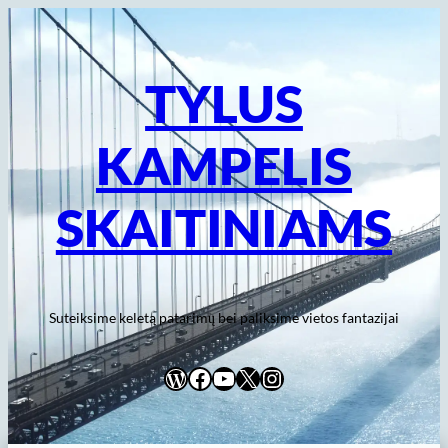
Eiti
prie
turinio
TYLUS
KAMPELIS
SKAITINIAMS
Suteiksime keletą patarimų bei paliksime vietos fantazijai
WordPress
Facebook
YouTube
X
Instagram