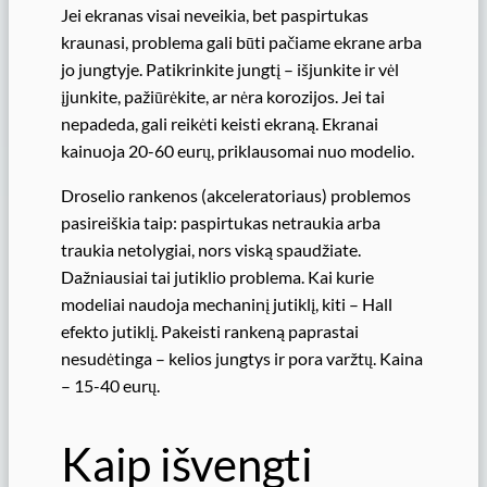
Jei ekranas visai neveikia, bet paspirtukas
kraunasi, problema gali būti pačiame ekrane arba
jo jungtyje. Patikrinkite jungtį – išjunkite ir vėl
įjunkite, pažiūrėkite, ar nėra korozijos. Jei tai
nepadeda, gali reikėti keisti ekraną. Ekranai
kainuoja 20-60 eurų, priklausomai nuo modelio.
Droselio rankenos (akceleratoriaus) problemos
pasireiškia taip: paspirtukas netraukia arba
traukia netolygiai, nors viską spaudžiate.
Dažniausiai tai jutiklio problema. Kai kurie
modeliai naudoja mechaninį jutiklį, kiti – Hall
efekto jutiklį. Pakeisti rankeną paprastai
nesudėtinga – kelios jungtys ir pora varžtų. Kaina
– 15-40 eurų.
Kaip išvengti