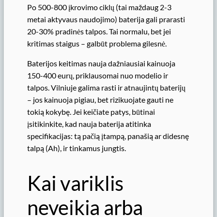
Po 500-800 įkrovimo ciklų (tai maždaug 2-3
metai aktyvaus naudojimo) baterija gali prarasti
20-30% pradinės talpos. Tai normalu, bet jei
kritimas staigus – galbūt problema gilesnė.
Baterijos keitimas nauja dažniausiai kainuoja
150-400 eurų, priklausomai nuo modelio ir
talpos. Vilniuje galima rasti ir atnaujintų baterijų
– jos kainuoja pigiau, bet rizikuojate gauti ne
tokią kokybę. Jei keičiate patys, būtinai
įsitikinkite, kad nauja baterija atitinka
specifikacijas: tą pačią įtampą, panašią ar didesnę
talpą (Ah), ir tinkamus jungtis.
Kai variklis
neveikia arba