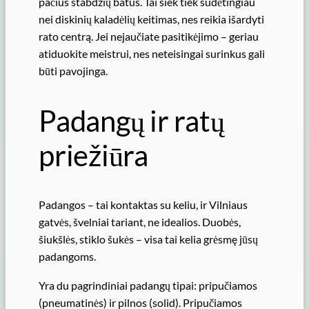
pačius stabdžių batus. Tai šiek tiek sudėtingiau
nei diskinių kaladėlių keitimas, nes reikia išardyti
rato centrą. Jei nejaučiate pasitikėjimo – geriau
atiduokite meistrui, nes neteisingai surinkus gali
būti pavojinga.
Padangų ir ratų
priežiūra
Padangos – tai kontaktas su keliu, ir Vilniaus
gatvės, švelniai tariant, ne idealios. Duobės,
šiukšlės, stiklo šukės – visa tai kelia grėsmę jūsų
padangoms.
Yra du pagrindiniai padangų tipai: pripučiamos
(pneumatinės) ir pilnos (solid). Pripučiamos