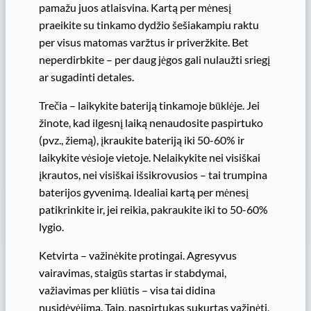
pamažu juos atlaisvina. Kartą per mėnesį
praeikite su tinkamo dydžio šešiakampiu raktu
per visus matomas varžtus ir priveržkite. Bet
neperdirbkite – per daug jėgos gali nulaužti sriegį
ar sugadinti detales.
Trečia – laikykite bateriją tinkamoje būklėje. Jei
žinote, kad ilgesnį laiką nenaudosite paspirtuko
(pvz., žiemą), įkraukite bateriją iki 50-60% ir
laikykite vėsioje vietoje. Nelaikykite nei visiškai
įkrautos, nei visiškai išsikrovusios – tai trumpina
baterijos gyvenimą. Idealiai kartą per mėnesį
patikrinkite ir, jei reikia, pakraukite iki to 50-60%
lygio.
Ketvirta – važinėkite protingai. Agresyvus
vairavimas, staigūs startas ir stabdymai,
važiavimas per kliūtis – visa tai didina
nusidėvėjimą. Taip, paspirtukas sukurtas važinėti,