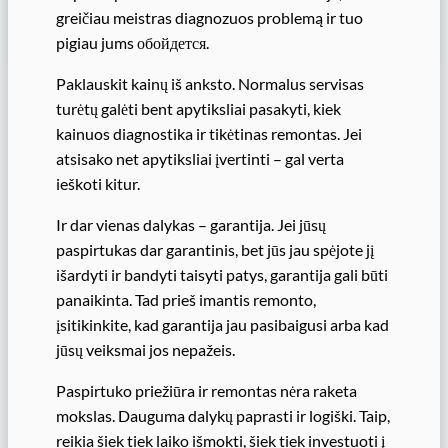
greičiau meistras diagnozuos problemą ir tuo
pigiau jums обойдется.
Paklauskit kainų iš anksto. Normalus servisas
turėtų galėti bent apytiksliai pasakyti, kiek
kainuos diagnostika ir tikėtinas remontas. Jei
atsisako net apytiksliai įvertinti – gal verta
ieškoti kitur.
Ir dar vienas dalykas – garantija. Jei jūsų
paspirtukas dar garantinis, bet jūs jau spėjote jį
išardyti ir bandyti taisyti patys, garantija gali būti
panaikinta. Tad prieš imantis remonto,
įsitikinkite, kad garantija jau pasibaigusi arba kad
jūsų veiksmai jos nepažeis.
Paspirtuko priežiūra ir remontas nėra raketa
mokslas. Dauguma dalykų paprasti ir logiški. Taip,
reikia šiek tiek laiko išmokti, šiek tiek investuoti į