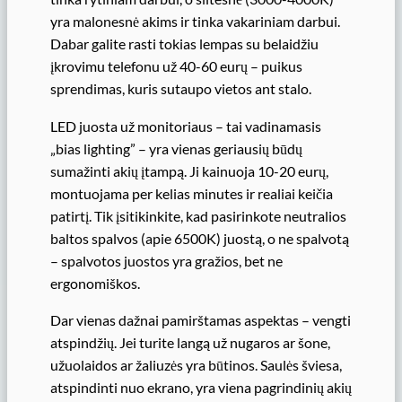
yra malonesnė akims ir tinka vakariniam darbui.
Dabar galite rasti tokias lempas su belaidžiu
įkrovimu telefonu už 40-60 eurų – puikus
sprendimas, kuris sutaupo vietos ant stalo.
LED juosta už monitoriaus – tai vadinamasis
„bias lighting” – yra vienas geriausių būdų
sumažinti akių įtampą. Ji kainuoja 10-20 eurų,
montuojama per kelias minutes ir realiai keičia
patirtį. Tik įsitikinkite, kad pasirinkote neutralios
baltos spalvos (apie 6500K) juostą, o ne spalvotą
– spalvotos juostos yra gražios, bet ne
ergonomiškos.
Dar vienas dažnai pamirštamas aspektas – vengti
atspindžių. Jei turite langą už nugaros ar šone,
užuolaidos ar žaliuzės yra būtinos. Saulės šviesa,
atspindinti nuo ekrano, yra viena pagrindinių akių