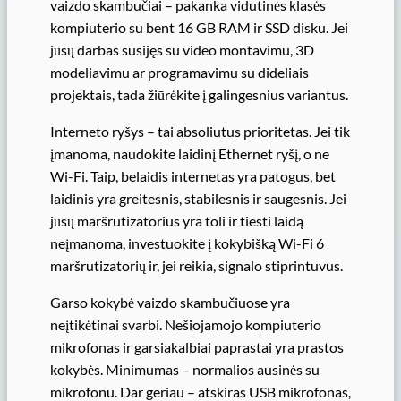
vaizdo skambučiai – pakanka vidutinės klasės
kompiuterio su bent 16 GB RAM ir SSD disku. Jei
jūsų darbas susijęs su video montavimu, 3D
modeliavimu ar programavimu su dideliais
projektais, tada žiūrėkite į galingesnius variantus.
Interneto ryšys – tai absoliutus prioritetas. Jei tik
įmanoma, naudokite laidinį Ethernet ryšį, o ne
Wi-Fi. Taip, belaidis internetas yra patogus, bet
laidinis yra greitesnis, stabilesnis ir saugesnis. Jei
jūsų maršrutizatorius yra toli ir tiesti laidą
neįmanoma, investuokite į kokybišką Wi-Fi 6
maršrutizatorių ir, jei reikia, signalo stiprintuvus.
Garso kokybė vaizdo skambučiuose yra
neįtikėtinai svarbi. Nešiojamojo kompiuterio
mikrofonas ir garsiakalbiai paprastai yra prastos
kokybės. Minimumas – normalios ausinės su
mikrofonu. Dar geriau – atskiras USB mikrofonas,