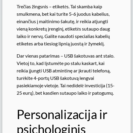
Trečias žingsnis – etiketės. Tai skamba kaip
smulkmena, bet kai turite 5-6 juodus kabelius,
einančius į maitinimo šakutę, ir reikia atjungti
vieną konkretų įrenginį, etiketės sutaupo daug
laiko ir nervų. Galite naudoti specialias kabelių
etiketes arba tiesiog lipnią juostą ir žymeklį.
Dar vienas patarimas – USB šakotuvas ant stalo.
Vietoj to, kad lįstumėte po stalu kaskart, kai
reikia įjungti USB atmintinę ar įkrauti telefoną,
turėkite 4-portų USB šakotuvą lengvai
pasiekiamoje vietoje. Tai nedidelė investicija (15-
25 eurų), bet kasdien sutaupo laiko ir patogumų.
Personalizacija ir
psichologinis