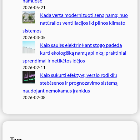
namuose
2026-05-21
Kada verta modernizuoti seną namą: nuo
natūralios ventiliacijos iki pilnos klimato
sistemos
2026-03-05
Kaip saulės elektrinė ant stogo padeda
kurti ekologišką namų aplinką: praktiniai
sprendimai ir netikėtos idėjos
2026-02-11
Kaip sukurti efektyvų verslo rodiklių
stebėsenos ir prognozavimo sistemą
naudojant nemokamus įrankius
2026-02-08
Tags