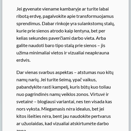
Jei gyvenate viename kambaryje ar turite labai
ribotą erdvę, pagalvokite apie transformuojamus
sprendimus. Dabar rinkoje yra sulankstomų stalų,
kurie prie sienos atrodo kaip lentyna, bet per
kelias sekundes paverčiami darbo vieta. Arba
galite naudoti baro tipo stalą prie sienos – jis
užima minimaliai vietos ir vizualiai neapkrauna
erdvės.
Dar vienas svarbus aspektas – atstumas nuo kitų
namų narių. Jei turite šeimą, ypač vaikus,
pabandykite rasti kampelį, kuris būtų kuo toliau
nuo pagrindinės namų veiklos zonos. Virtuvė ir
svetainė – blogiausi variantai, nes ten visada kas
nors vyksta. Miegamasis nėra idealus, bet jei
kitos išeities nėra, bent jau naudokite pertvarus
ar užuolaidas, kad vizualiai atskirtumėte darbo
zoną.