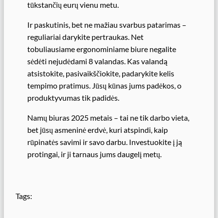
tūkstančių eurų vienu metu.
Ir paskutinis, bet ne mažiau svarbus patarimas –
reguliariai darykite pertraukas. Net
tobuliausiame ergonominiame biure negalite
sėdėti nejudėdami 8 valandas. Kas valandą
atsistokite, pasivaikščiokite, padarykite kelis
tempimo pratimus. Jūsų kūnas jums padėkos, o
produktyvumas tik padidės.
Namų biuras 2025 metais – tai ne tik darbo vieta,
bet jūsų asmeninė erdvė, kuri atspindi, kaip
rūpinatės savimi ir savo darbu. Investuokite į ją
protingai, ir ji tarnaus jums daugelį metų.
Tags: