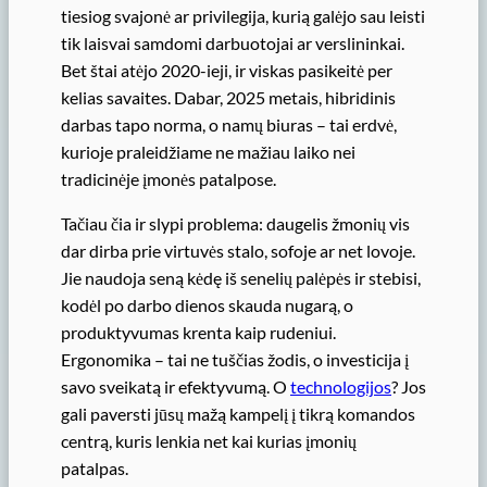
tiesiog svajonė ar privilegija, kurią galėjo sau leisti
tik laisvai samdomi darbuotojai ar verslininkai.
Bet štai atėjo 2020-ieji, ir viskas pasikeitė per
kelias savaites. Dabar, 2025 metais, hibridinis
darbas tapo norma, o namų biuras – tai erdvė,
kurioje praleidžiame ne mažiau laiko nei
tradicinėje įmonės patalpose.
Tačiau čia ir slypi problema: daugelis žmonių vis
dar dirba prie virtuvės stalo, sofoje ar net lovoje.
Jie naudoja seną kėdę iš senelių palėpės ir stebisi,
kodėl po darbo dienos skauda nugarą, o
produktyvumas krenta kaip rudeniui.
Ergonomika – tai ne tuščias žodis, o investicija į
savo sveikatą ir efektyvumą. O
technologijos
? Jos
gali paversti jūsų mažą kampelį į tikrą komandos
centrą, kuris lenkia net kai kurias įmonių
patalpas.