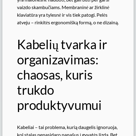
vaizdo skambučiams. Membraninė ar žirklinė
klaviatūra yra tylesnė ir vis tiek patogi. Pelės
atveju – rinkitės ergonomišką formą, o ne dizainą.
Kabelių tvarka ir
organizavimas:
chaosas, kuris
trukdo
produktyvumui
Kabeliai – tai problema, kurią daugelis ignoruoja,
kol stalas nepasidaro panašus į gyvatės lizdą. Bet