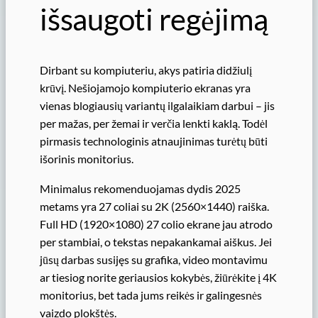
išsaugoti regėjimą
Dirbant su kompiuteriu, akys patiria didžiulį
krūvį. Nešiojamojo kompiuterio ekranas yra
vienas blogiausių variantų ilgalaikiam darbui – jis
per mažas, per žemai ir verčia lenkti kaklą. Todėl
pirmasis technologinis atnaujinimas turėtų būti
išorinis monitorius.
Minimalus rekomenduojamas dydis 2025
metams yra 27 coliai su 2K (2560×1440) raiška.
Full HD (1920×1080) 27 colio ekrane jau atrodo
per stambiai, o tekstas nepakankamai aiškus. Jei
jūsų darbas susijęs su grafika, video montavimu
ar tiesiog norite geriausios kokybės, žiūrėkite į 4K
monitorius, bet tada jums reikės ir galingesnės
vaizdo plokštės.