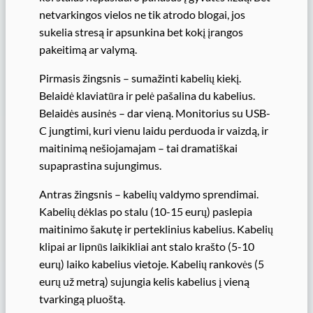
netvarkingos vielos ne tik atrodo blogai, jos
sukelia stresą ir apsunkina bet kokį įrangos
pakeitimą ar valymą.
Pirmasis žingsnis – sumažinti kabelių kiekį.
Belaidė klaviatūra ir pelė pašalina du kabelius.
Belaidės ausinės – dar vieną. Monitorius su USB-
C jungtimi, kuri vienu laidu perduoda ir vaizdą, ir
maitinimą nešiojamajam – tai dramatiškai
supaprastina sujungimus.
Antras žingsnis – kabelių valdymo sprendimai.
Kabelių dėklas po stalu (10-15 eurų) paslepia
maitinimo šakutę ir perteklinius kabelius. Kabelių
klipai ar lipnūs laikikliai ant stalo krašto (5-10
eurų) laiko kabelius vietoje. Kabelių rankovės (5
eurų už metrą) sujungia kelis kabelius į vieną
tvarkingą pluoštą.