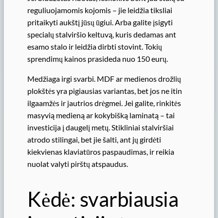
reguliuojamomis kojomis – jie leidžia tiksliai
pritaikyti aukštį jūsų ūgiui. Arba galite įsigyti
specialų stalviršio keltuvą, kuris dedamas ant
esamo stalo ir leidžia dirbti stovint. Tokių
sprendimų kainos prasideda nuo 150 eurų.
Medžiaga irgi svarbi. MDF ar medienos drožlių
plokštės yra pigiausias variantas, bet jos ne itin
ilgaamžės ir jautrios drėgmei. Jei galite, rinkitės
masyvią medieną ar kokybišką laminatą – tai
investicija į daugelį metų. Stikliniai stalviršiai
atrodo stilingai, bet jie šalti, ant jų girdėti
kiekvienas klaviatūros paspaudimas, ir reikia
nuolat valyti pirštų atspaudus.
Kėdė: svarbiausia