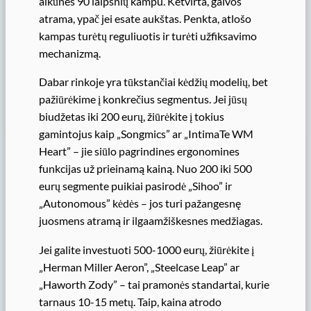
alkūnes 90 laipsnių kampu. Ketvirta, galvos
atrama, ypač jei esate aukštas. Penkta, atlošo
kampas turėtų reguliuotis ir turėti užfiksavimo
mechanizmą.
Dabar rinkoje yra tūkstančiai kėdžių modelių, bet
pažiūrėkime į konkrečius segmentus. Jei jūsų
biudžetas iki 200 eurų, žiūrėkite į tokius
gamintojus kaip „Songmics” ar „IntimaTe WM
Heart” – jie siūlo pagrindines ergonomines
funkcijas už prieinamą kainą. Nuo 200 iki 500
eurų segmente puikiai pasirodė „Sihoo” ir
„Autonomous” kėdės – jos turi pažangesnę
juosmens atramą ir ilgaamžiškesnes medžiagas.
Jei galite investuoti 500-1000 eurų, žiūrėkite į
„Herman Miller Aeron”, „Steelcase Leap” ar
„Haworth Zody” – tai pramonės standartai, kurie
tarnaus 10-15 metų. Taip, kaina atrodo