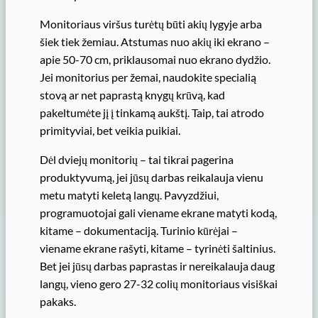
Monitoriaus viršus turėtų būti akių lygyje arba
šiek tiek žemiau. Atstumas nuo akių iki ekrano –
apie 50-70 cm, priklausomai nuo ekrano dydžio.
Jei monitorius per žemai, naudokite specialią
stovą ar net paprastą knygų krūvą, kad
pakeltumėte jį į tinkamą aukštį. Taip, tai atrodo
primityviai, bet veikia puikiai.
Dėl dviejų monitorių – tai tikrai pagerina
produktyvumą, jei jūsų darbas reikalauja vienu
metu matyti keletą langų. Pavyzdžiui,
programuotojai gali viename ekrane matyti kodą,
kitame – dokumentaciją. Turinio kūrėjai –
viename ekrane rašyti, kitame – tyrinėti šaltinius.
Bet jei jūsų darbas paprastas ir nereikalauja daug
langų, vieno gero 27-32 colių monitoriaus visiškai
pakaks.