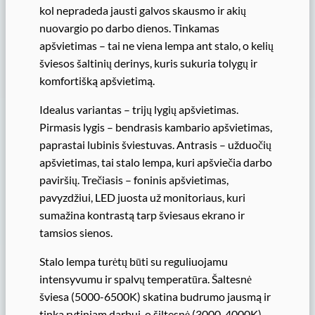
kol nepradeda jausti galvos skausmo ir akių
nuovargio po darbo dienos. Tinkamas
apšvietimas – tai ne viena lempa ant stalo, o kelių
šviesos šaltinių derinys, kuris sukuria tolygų ir
komfortišką apšvietimą.
Idealus variantas – trijų lygių apšvietimas.
Pirmasis lygis – bendrasis kambario apšvietimas,
paprastai lubinis šviestuvas. Antrasis – užduočių
apšvietimas, tai stalo lempa, kuri apšviečia darbo
paviršių. Trečiasis – foninis apšvietimas,
pavyzdžiui, LED juosta už monitoriaus, kuri
sumažina kontrastą tarp šviesaus ekrano ir
tamsios sienos.
Stalo lempa turėtų būti su reguliuojamu
intensyvumu ir spalvų temperatūra. Šaltesnė
šviesa (5000-6500K) skatina budrumo jausmą ir
tinka rytiniam darbui, o šiltesnė (3000-4000K)