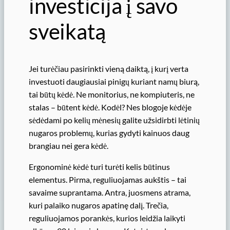
investicija į savo
sveikatą
Jei turėčiau pasirinkti vieną daiktą, į kurį verta
investuoti daugiausiai pinigų kuriant namų biurą,
tai būtų kėdė. Ne monitorius, ne kompiuteris, ne
stalas – būtent kėdė. Kodėl? Nes blogoje kėdėje
sėdėdami po kelių mėnesių galite užsidirbti lėtinių
nugaros problemų, kurias gydyti kainuos daug
brangiau nei gera kėdė.
Ergonominė kėdė turi turėti kelis būtinus
elementus. Pirma, reguliuojamas aukštis – tai
savaime suprantama. Antra, juosmens atrama,
kuri palaiko nugaros apatinę dalį. Trečia,
reguliuojamos porankės, kurios leidžia laikyti