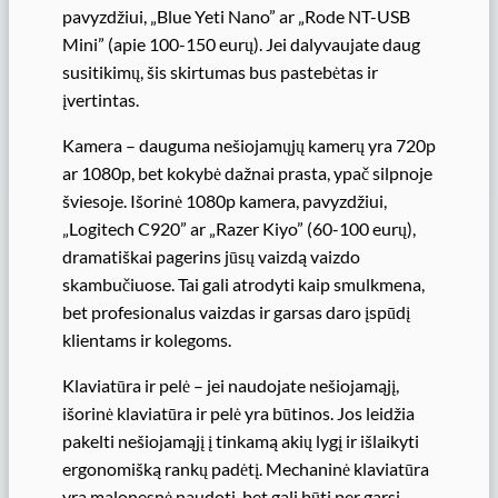
pavyzdžiui, „Blue Yeti Nano” ar „Rode NT-USB
Mini” (apie 100-150 eurų). Jei dalyvaujate daug
susitikimų, šis skirtumas bus pastebėtas ir
įvertintas.
Kamera – dauguma nešiojamųjų kamerų yra 720p
ar 1080p, bet kokybė dažnai prasta, ypač silpnoje
šviesoje. Išorinė 1080p kamera, pavyzdžiui,
„Logitech C920” ar „Razer Kiyo” (60-100 eurų),
dramatiškai pagerins jūsų vaizdą vaizdo
skambučiuose. Tai gali atrodyti kaip smulkmena,
bet profesionalus vaizdas ir garsas daro įspūdį
klientams ir kolegoms.
Klaviatūra ir pelė – jei naudojate nešiojamąjį,
išorinė klaviatūra ir pelė yra būtinos. Jos leidžia
pakelti nešiojamąjį į tinkamą akių lygį ir išlaikyti
ergonomišką rankų padėtį. Mechaninė klaviatūra
yra malonesnė naudoti, bet gali būti per garsi