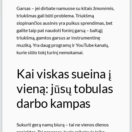
Garsas – jei dirbate namuose su kitais žmonėmis,
triukšmas gali būti problema. Triukšmą
slopinančios ausinės yra puikus sprendimas, bet
galite taip pat naudoti foninį garsą – baltąjį
triukšmą, gamtos garsus ar instrumentinę
muziką. Yra daug programų ir YouTube kanalų,
kurie siūlo tokį turinį nemokamai.
Kai viskas sueina į
vieną: jūsų tobulas
darbo kampas
Sukurti gerą namų biurą – tai ne vienos dienos
projektas. Tai procesas, kuris reikalauja laiko,