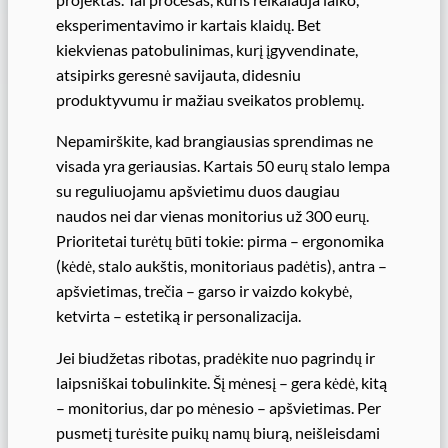
eksperimentavimo ir kartais klaidų. Bet
kiekvienas patobulinimas, kurį įgyvendinate,
atsipirks geresnė savijauta, didesniu
produktyvumu ir mažiau sveikatos problemų.
Nepamirškite, kad brangiausias sprendimas ne
visada yra geriausias. Kartais 50 eurų stalo lempa
su reguliuojamu apšvietimu duos daugiau
naudos nei dar vienas monitorius už 300 eurų.
Prioritetai turėtų būti tokie: pirma – ergonomika
(kėdė, stalo aukštis, monitoriaus padėtis), antra –
apšvietimas, trečia – garso ir vaizdo kokybė,
ketvirta – estetiką ir personalizacija.
Jei biudžetas ribotas, pradėkite nuo pagrindų ir
laipsniškai tobulinkite. Šį mėnesį – gera kėdė, kitą
– monitorius, dar po mėnesio – apšvietimas. Per
pusmetį turėsite puikų namų biurą, neišleisdami