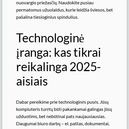
nuovargio priežasčių. Naudokite pusiau
permatomus užuolaidus, kurie leidžia šviesos, bet
pašalina tiesioginius spindulius.
Technologinė
įranga: kas tikrai
reikalinga 2025-
aisiais
Dabar pereikime prie technologinės pusės. Jūsų
kompiuteris turėtų būti pakankamai galingas jūsų
užduotims, bet nebūtinai pats naujausiausias.
Daugumai biuro darbų – el. paštas, dokumentai,