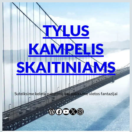
Eiti
prie
turinio
TYLUS
KAMPELIS
SKAITINIAMS
Suteiksime keletą patarimų bei paliksime vietos fantazijai
WordPress
Facebook
YouTube
X
Instagram