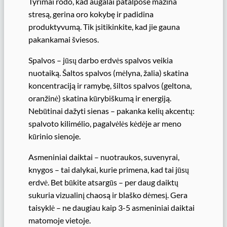
Tyrimai rodo, kad augalai patalpose mažina
stresą, gerina oro kokybę ir padidina
produktyvumą. Tik įsitikinkite, kad jie gauna
pakankamai šviesos.
Spalvos – jūsų darbo erdvės spalvos veikia
nuotaiką. Šaltos spalvos (mėlyna, žalia) skatina
koncentraciją ir ramybę, šiltos spalvos (geltona,
oranžinė) skatina kūrybiškumą ir energiją.
Nebūtinai dažyti sienas – pakanka kelių akcentų:
spalvoto kilimélio, pagalvėlės kėdėje ar meno
kūrinio sienoje.
Asmeniniai daiktai – nuotraukos, suvenyrai,
knygos – tai dalykai, kurie primena, kad tai jūsų
erdvė. Bet būkite atsargūs – per daug daiktų
sukuria vizualinį chaosą ir blaško dėmesį. Gera
taisyklė – ne daugiau kaip 3-5 asmeniniai daiktai
matomoje vietoje.