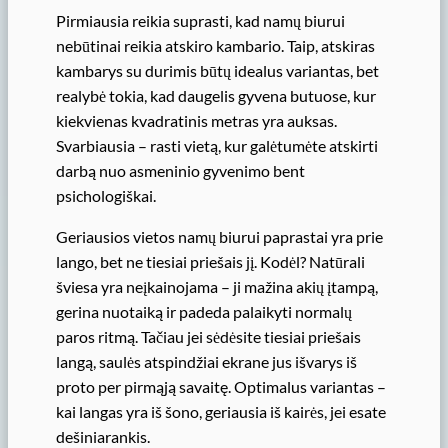
Pirmiausia reikia suprasti, kad namų biurui
nebūtinai reikia atskiro kambario. Taip, atskiras
kambarys su durimis būtų idealus variantas, bet
realybė tokia, kad daugelis gyvena butuose, kur
kiekvienas kvadratinis metras yra auksas.
Svarbiausia – rasti vietą, kur galėtumėte atskirti
darbą nuo asmeninio gyvenimo bent
psichologiškai.
Geriausios vietos namų biurui paprastai yra prie
lango, bet ne tiesiai priešais jį. Kodėl? Natūrali
šviesa yra neįkainojama – ji mažina akių įtampą,
gerina nuotaiką ir padeda palaikyti normalų
paros ritmą. Tačiau jei sėdėsite tiesiai priešais
langą, saulės atspindžiai ekrane jus išvarys iš
proto per pirmąją savaitę. Optimalus variantas –
kai langas yra iš šono, geriausia iš kairės, jei esate
dešiniarankis.