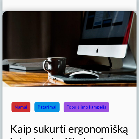
Namai
Patarimai
Tobulėjimo kampelis
Kaip sukurti ergonomišką