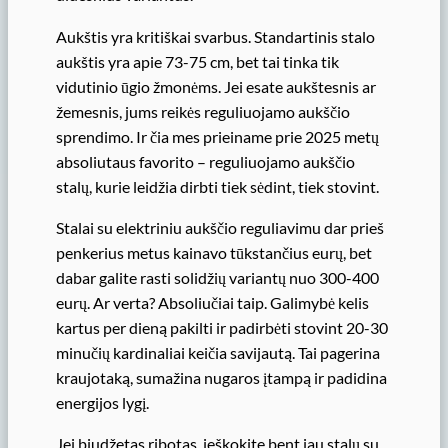
Aukštis yra kritiškai svarbus. Standartinis stalo
aukštis yra apie 73-75 cm, bet tai tinka tik
vidutinio ūgio žmonėms. Jei esate aukštesnis ar
žemesnis, jums reikės reguliuojamo aukščio
sprendimo. Ir čia mes prieiname prie 2025 metų
absoliutaus favorito – reguliuojamo aukščio
stalų, kurie leidžia dirbti tiek sėdint, tiek stovint.
Stalai su elektriniu aukščio reguliavimu dar prieš
penkerius metus kainavo tūkstančius eurų, bet
dabar galite rasti solidžių variantų nuo 300-400
eurų. Ar verta? Absoliučiai taip. Galimybė kelis
kartus per dieną pakilti ir padirbėti stovint 20-30
minučių kardinaliai keičia savijautą. Tai pagerina
kraujotaką, sumažina nugaros įtampą ir padidina
energijos lygį.
Jei biudžetas ribotas, ieškokite bent jau stalų su