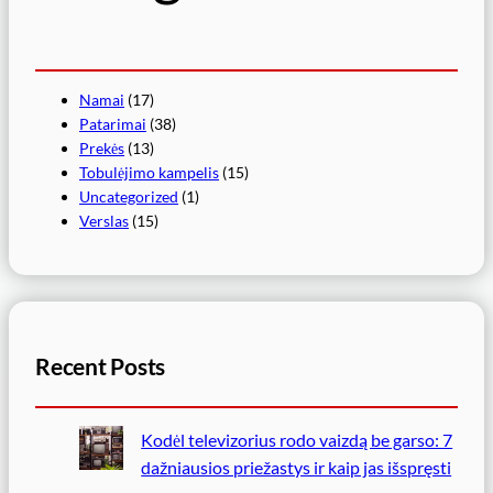
Namai
(17)
Patarimai
(38)
Prekės
(13)
Tobulėjimo kampelis
(15)
Uncategorized
(1)
Verslas
(15)
Recent Posts
Kodėl televizorius rodo vaizdą be garso: 7
dažniausios priežastys ir kaip jas išspręsti