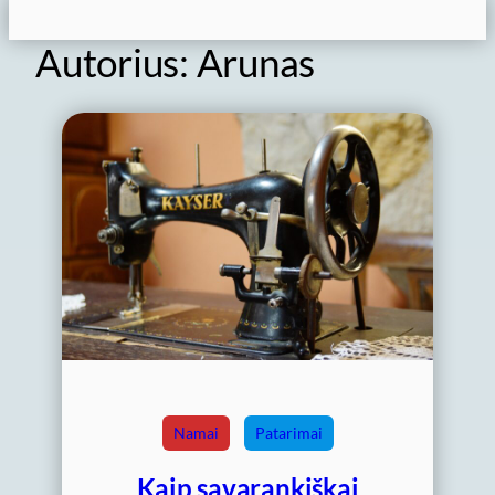
Autorius:
Arunas
Namai
Patarimai
Kaip savarankiškai