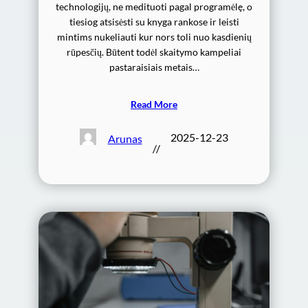
technologijų, ne medituoti pagal programėlę, o
tiesiog atsisėsti su knyga rankose ir leisti
mintims nukeliauti kur nors toli nuo kasdienių
rūpesčių. Būtent todėl skaitymo kampeliai
pastaraisiais metais…
Read More
2025-12-23
Arunas
//