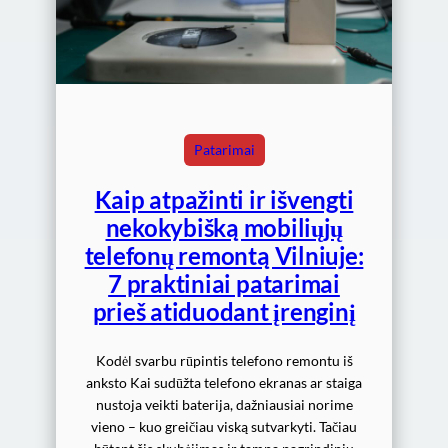
Patarimai
Kaip atpažinti ir išvengti
nekokybišką mobiliųjų
telefonų remontą Vilniuje:
7 praktiniai patarimai
prieš atiduodant įrenginį
Kodėl svarbu rūpintis telefono remontu iš
anksto Kai sudūžta telefono ekranas ar staiga
nustoja veikti baterija, dažniausiai norime
vieno – kuo greičiau viską sutvarkyti. Tačiau