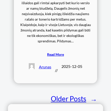
išlaidos gali rimtai apkarpyti bet kurio verslo
ar namų biudžetą. Daugelis žmonių net
neįsivaizduoja, kiek pinigų išleidžia naujiems
rašalo ar tonerio kartridžams per metus.
Klaipėdoje, kaip ir visoje Lietuvoje, vis daugiau
žmonių atranda, kad kasetės pildymas gali būti
ne tik ekonomiškas, bet ir ekologiškas
sprendimas. Pildymas…
Read More
2025-12-05
Arunas
//
Older Posts
→