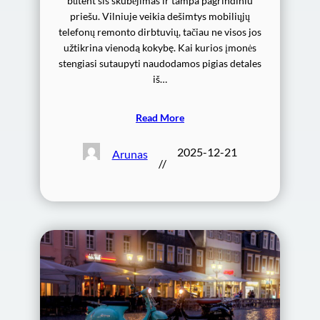
būtent šis skubėjimas ir tampa pagrindiniu
priešu. Vilniuje veikia dešimtys mobiliųjų
telefonų remonto dirbtuvių, tačiau ne visos jos
užtikrina vienodą kokybę. Kai kurios įmonės
stengiasi sutaupyti naudodamos pigias detales
iš…
Read More
2025-12-21
Arunas
//