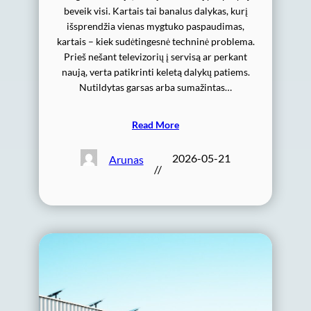
beveik visi. Kartais tai banalus dalykas, kurį
išsprendžia vienas mygtuko paspaudimas,
kartais – kiek sudėtingesnė techninė problema.
Prieš nešant televizorių į servisą ar perkant
naują, verta patikrinti keletą dalykų patiems.
Nutildytas garsas arba sumažintas…
Read More
2026-05-21
Arunas
//