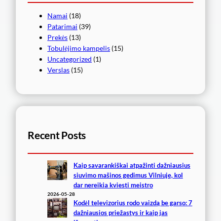
Namai
(18)
Patarimai
(39)
Prekės
(13)
Tobulėjimo kampelis
(15)
Uncategorized
(1)
Verslas
(15)
Recent Posts
Kaip savarankiškai atpažinti dažniausius
siuvimo mašinos gedimus Vilniuje, kol
dar nereikia kviesti meistro
2026-05-28
Kodėl televizorius rodo vaizdą be garso: 7
dažniausios priežastys ir kaip jas