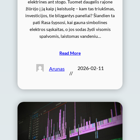
elektrines ant stogo. Tuomet daugelis rajone
žiūrėjo į ją kaip į keistuolę – kam tas triukšmas,
investicijos, tie blizgantys paneliai? Šiandien ta
pati Rasa šypsosi, kai gauna simbolines
elektros sąskaitas, o jos sodas žydi visomis
spalvomis, laistomas vandeniu…
Read More
2026-02-11
Arunas
//