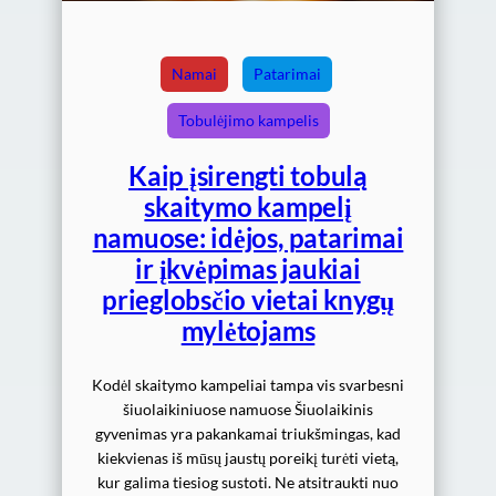
Namai
Patarimai
Tobulėjimo kampelis
Kaip įsirengti tobulą
skaitymo kampelį
namuose: idėjos, patarimai
ir įkvėpimas jaukiai
prieglobsčio vietai knygų
mylėtojams
Kodėl skaitymo kampeliai tampa vis svarbesni
šiuolaikiniuose namuose Šiuolaikinis
gyvenimas yra pakankamai triukšmingas, kad
kiekvienas iš mūsų jaustų poreikį turėti vietą,
kur galima tiesiog sustoti. Ne atsitraukti nuo