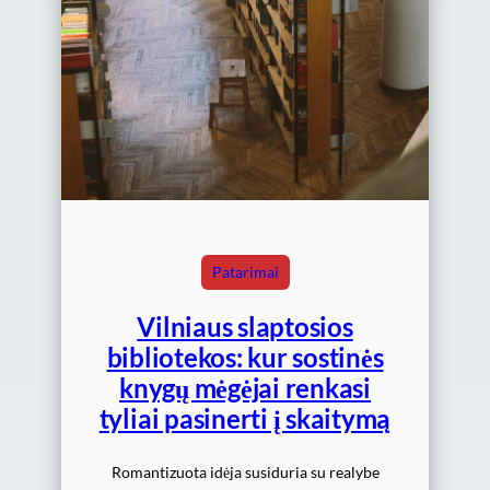
Patarimai
Vilniaus slaptosios
bibliotekos: kur sostinės
knygų mėgėjai renkasi
tyliai pasinerti į skaitymą
Romantizuota idėja susiduria su realybe