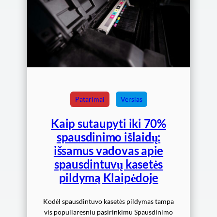
Patarimai
Verslas
Kaip sutaupyti iki 70%
spausdinimo išlaidų:
išsamus vadovas apie
spausdintuvų kasetės
pildymą Klaipėdoje
Kodėl spausdintuvo kasetės pildymas tampa
vis populiaresniu pasirinkimu Spausdinimo