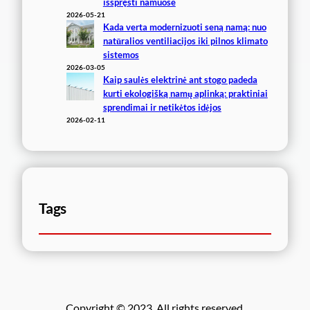
išspręsti namuose
2026-05-21
Kada verta modernizuoti seną namą: nuo
natūralios ventiliacijos iki pilnos klimato
sistemos
2026-03-05
Kaip saulės elektrinė ant stogo padeda
kurti ekologišką namų aplinką: praktiniai
sprendimai ir netikėtos idėjos
2026-02-11
Tags
Copyright © 2023. All rights reserved.