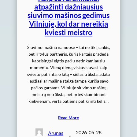
atpažinti dažniausius
siuvimo mašinos gedimus
Vilniuje, kol dar nereikia
kviesti meistro
Siuvimo mašina namuose – tai ne tik įrankis,
bet ir tylus partneris, kuris kartais pradeda
kaprisingai elgtis pačiu netinkamiausiu
momentu. Vieną dieną viskas siuvasi kaip
sviestu patrinta, o kitą – siūlas trūksta, adata
laužiasi ar mašina staiga tampa kurčia savo
pačios garsams. Vilniuje siuvimo mašinų
meistrų netrūksta, bet prieš skambinant
kiekvienam, verta patiems patikrinti kelis…
Read More
2026-05-28
Arunas