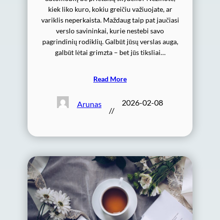
kiek liko kuro, kokiu greičiu važiuojate, ar
variklis neperkaista. Maždaug taip pat jaučiasi
verslo savininkai, kurie nestebi savo
pagrindinių rodiklių. Galbūt jūsų verslas auga,
galbūt lėtai grimzta – bet jūs tiksliai…
Read More
2026-02-08
Arunas
//