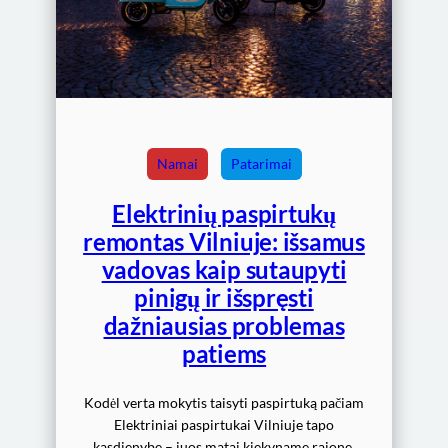
Namai
Patarimai
Elektrinių paspirtukų
remontas Vilniuje: išsamus
vadovas kaip sutaupyti
pinigų ir išspręsti
dažniausias problemas
patiems
Kodėl verta mokytis taisyti paspirtuką pačiam
Elektriniai paspirtukai Vilniuje tapo
kasdienybe – juos matai kiekvname rajone,