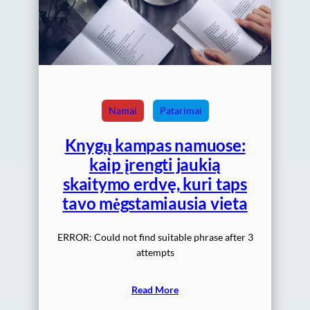
Namai
Patarimai
Knygų kampas namuose:
kaip įrengti jaukią
skaitymo erdvę, kuri taps
tavo mėgstamiausia vieta
ERROR: Could not find suitable phrase after 3
attempts
Read More