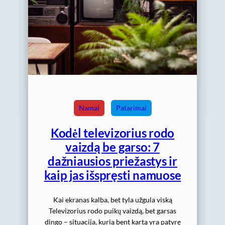
Namai
Patarimai
Kodėl televizorius rodo
vaizdą be garso: 7
dažniausios priežastys ir
kaip jas išspręsti namuose
Kai ekranas kalba, bet tyla užgula viską
Televizorius rodo puikų vaizdą, bet garsas
dingo – situacija, kurią bent kartą yra patyrę