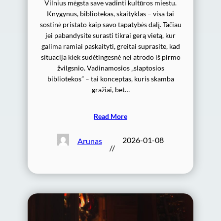
Vilnius mėgsta save vadinti kultūros miestu.
Knygynus, bibliotekas, skaityklas – visa tai
sostinė pristato kaip savo tapatybės dalį. Tačiau
jei pabandysite surasti tikrai gerą vietą, kur
galima ramiai paskaityti, greitai suprasite, kad
situacija kiek sudėtingesnė nei atrodo iš pirmo
žvilgsnio. Vadinamosios „slaptosios
bibliotekos” – tai konceptas, kuris skamba
gražiai, bet…
Read More
2026-01-08
Arunas
//