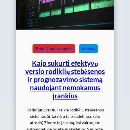
Tobulėjimo kampelis
Verslas
Kaip sukurti efektyvų
verslo rodiklių stebėsenos
ir prognozavimo sistemą
naudojant nemokamus
įrankius
Kodėl jūsų verslui reikia rodiklių stebėsenos
sistemos (ir tai nėra taip sudėtinga, kaip
atrodo) Žinote tą jausmą, kai vairuojate
automobilį be prietaisų skydelio? Nežinote,