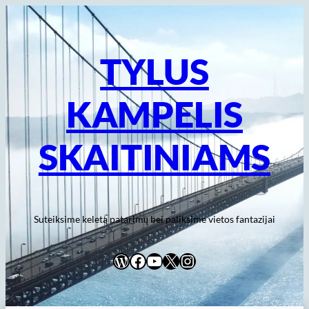
Eiti
prie
turinio
TYLUS
KAMPELIS
SKAITINIAMS
Suteiksime keletą patarimų bei paliksime vietos fantazijai
WordPress
Facebook
YouTube
X
Instagram